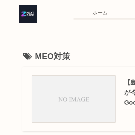
ホーム
MEO対策
【
が
Go